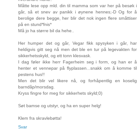
Måtte lese opp mld. din til mamma som var her på besøk i
går, så et snev av panikk i øynene hennes;-D Og for å
berolige dere begge, her blir det nok ingen flere småttiser
på en stund*fnis*
Må jo ha større bil da hehe..
Her humper det og går, Vegar fikk spysyken i går, har
heldigvis gitt seg nå men det ble en tur på legevakten for
sikkerhetsskyld, og ett tonn klesvask.
I dag føler ikke herr Fagerheim seg i form, og han er å
henter et vennepar på flyplassen...snakk om å komme til
pestens hus!!
Men det blir vel likere nå, og forhåpentlig en koselig
barndåp/morsdag.
Kryss fingre for meg for sikkerhets skyld;0)
Søt bamse og utstyr, og ha en super helg!
Klem fra skravlebøtta!
Svar