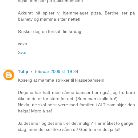
også, den står på kjøkkenbenken.
Akkurat nå spiser vi hjemmelaget pizza, Bertine ser på
barnetv og mamma sitter nettet!
Ønsker deg en fortsatt fin lørdag!
xoxo
Svar
Tulip
7. februar 2009 kl. 19:34
Koselig at mamma strikker til klassebamsen!
Ungene har hatt med sånne bamser her også, og tro bare
ikke at de er for store for det. (Som man skulle tro!)
Neida, de skal helst være med familien i ALT som skjer den
helga! Moro å se!
Ja det snør og det snør, er det mulig!? Har måket to ganger
idag, men det ser ikke sånn ut! God trim er det jaffal!