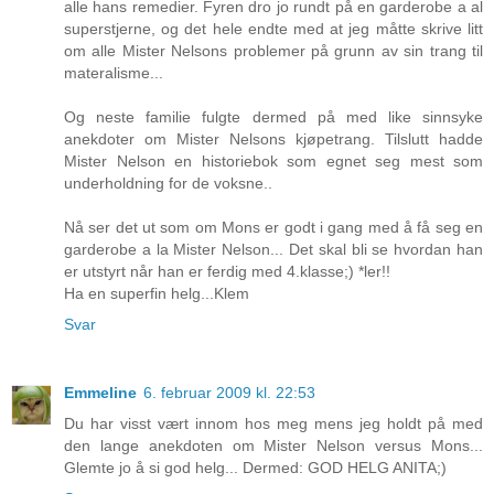
alle hans remedier. Fyren dro jo rundt på en garderobe a al
superstjerne, og det hele endte med at jeg måtte skrive litt
om alle Mister Nelsons problemer på grunn av sin trang til
materalisme...
Og neste familie fulgte dermed på med like sinnsyke
anekdoter om Mister Nelsons kjøpetrang. Tilslutt hadde
Mister Nelson en historiebok som egnet seg mest som
underholdning for de voksne..
Nå ser det ut som om Mons er godt i gang med å få seg en
garderobe a la Mister Nelson... Det skal bli se hvordan han
er utstyrt når han er ferdig med 4.klasse;) *ler!!
Ha en superfin helg...Klem
Svar
Emmeline
6. februar 2009 kl. 22:53
Du har visst vært innom hos meg mens jeg holdt på med
den lange anekdoten om Mister Nelson versus Mons...
Glemte jo å si god helg... Dermed: GOD HELG ANITA;)