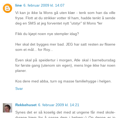
line
6. februar 2009 kl. 14:07
Vi kan jo ikke la Mons gå uten klær - tenk som han da ville
fryse. Flott at du strikker votter til ham, hadde tenkt å sende
deg en SMS at jeg forventet nytt "utstyr" til Mons *ler
Fikk du kjøpt noen nye stempler idag?
Her skal det bygges mer bad. JEG har satt resten av flisene
som et mål... for Roy...
Even skal på speidertur i morgen, Atle skal i barnebursdag
for første gang (utenom sin egen), mens Inge ikke har noen
planer.
Kos dere med abba, turn og masse familiehygge i helgen.
Svar
Rekkehuset
6. februar 2009 kl. 14:21
Synes det er så koselig det med at ungene får med skole-
dyrene hjem for å passe dem i helgen:-) Og denne er jo