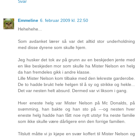
Svar
Emmeline
6. februar 2009 kl. 22:50
Hehehehe...
Som avdanket lærer så var det alltid stor underholdning
med disse dyrene som skulle hjem.
Jeg husker det tok av på grunn av en beskjeden jente med
en like beskjeden mor som skulle ha Mister Nelson en helg
da han fremdeles gikk i andre klasse.
Lille Mister Nelson kom tilbake med den lekreste garderobe.
De to hadde brukt hele helgen til å sy og strikke og hekle...
Det var nesten helt absurd. Dermed var vi liksom i gang.
Hver eneste helg var Mister Nelson på Mc Donalds, på
svømming, han bakte og han sto på ---og nesten hver
eneste helg hadde han fått noe nytt utstyr fra neste familie
som ikke skulle være dårligere enn den forrige familien.
Tilslutt måtte vi jo kjøpe en svær koffert til Mister Nelson og