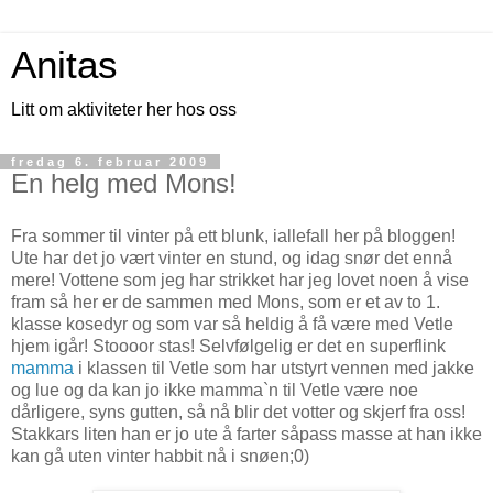
Anitas
Litt om aktiviteter her hos oss
fredag 6. februar 2009
En helg med Mons!
Fra sommer til vinter på ett blunk, iallefall her på bloggen!
Ute har det jo vært vinter en stund, og idag snør det ennå
mere! Vottene som jeg har strikket har jeg lovet noen å vise
fram så her er de sammen med Mons, som er et av to 1.
klasse kosedyr og som var så heldig å få være med Vetle
hjem igår! Stoooor stas! Selvfølgelig er det en superflink
mamma
i klassen til Vetle som har utstyrt vennen med jakke
og lue og da kan jo ikke mamma`n til Vetle være noe
dårligere, syns gutten, så nå blir det votter og skjerf fra oss!
Stakkars liten han er jo ute å farter såpass masse at han ikke
kan gå uten vinter habbit nå i snøen;0)