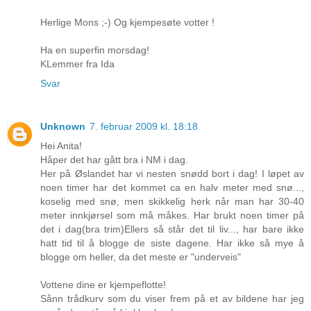
Herlige Mons ;-) Og kjempesøte votter !
Ha en superfin morsdag!
KLemmer fra Ida
Svar
Unknown
7. februar 2009 kl. 18:18
Hei Anita!
Håper det har gått bra i NM i dag.
Her på Øslandet har vi nesten snødd bort i dag! I løpet av
noen timer har det kommet ca en halv meter med snø...,
koselig med snø, men skikkelig herk når man har 30-40
meter innkjørsel som må måkes. Har brukt noen timer på
det i dag(bra trim)Ellers så står det til liv..., har bare ikke
hatt tid til å blogge de siste dagene. Har ikke så mye å
blogge om heller, da det meste er "underveis"
Vottene dine er kjempeflotte!
Sånn trådkurv som du viser frem på et av bildene har jeg