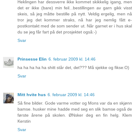
Heklingen har dessverre ikke kommet skikkelig igang, men
det er ikke (bare) min feil...bestillingen av garn gikk visst
skeis, så jeg måtte bestille på nytt. Veldig ergelig, men nå
tror jeg det kommer straks, nå har jeg nemlig fått e-
postkontakt med de som sender ut. Når garnet er i hus skal
du se jeg får fart på det prosjektet også:-)
Svar
Prinsesse Elin
6. februar 2009 kl. 14:46
ha ha ha ha ha shitt står det, det??? Må sjekke og fikse:O)
Svar
Mitt hvite hus
6. februar 2009 kl. 14:46
Så fine bilder. Gode varme votter og Mons var da en skjønn
bamse. husker mine hadde med seg en slik bamse også de
første årene på skolen. ØNsker deg en fin helg. Klem
Kerstin
Svar