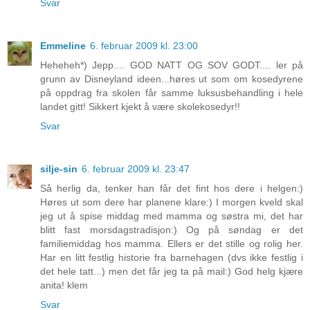
Svar
Emmeline
6. februar 2009 kl. 23:00
Heheheh*) Jepp.... GOD NATT OG SOV GODT.... ler på
grunn av Disneyland ideen...høres ut som om kosedyrene
på oppdrag fra skolen får samme luksusbehandling i hele
landet gitt! Sikkert kjekt å være skolekosedyr!!
Svar
silje-sin
6. februar 2009 kl. 23:47
Så herlig da, tenker han får det fint hos dere i helgen:)
Høres ut som dere har planene klare:) I morgen kveld skal
jeg ut å spise middag med mamma og søstra mi, det har
blitt fast morsdagstradisjon:) Og på søndag er det
familiemiddag hos mamma. Ellers er det stille og rolig her.
Har en litt festlig historie fra barnehagen (dvs ikke festlig i
det hele tatt...) men det får jeg ta på mail:) God helg kjære
anita! klem
Svar