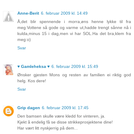
Anne-Berit
6. februar 2009 kl. 14:49
Å,det blir spennende i morra,øns henne lykke til fra
meg.Vottene så gode og varme ut,hadde trengt sånne nå i
kulda,minus 15 i dag,men vi har SOL.Ha det bra,klem fra
meg:o)
Svar
♥ Gamleheksa ♥
6. februar 2009 kl. 15:49
Ønsker gjesten Mons og resten av familien ei riktig god
helg. Kos dere!
Svar
Grip dagen
6. februar 2009 kl. 17:45
Den bamsen skulle være kledd for vinteren, ja.
Kjekt å endelig få se disse strikkeprosjektene dine!
Har vært litt nyskjerrig på dem...