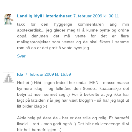
Landlig Idyll I Interiørhuset
7. februar 2009 kl. 00:11
takk for den hyggelige kommentaren ang min
apotekerdisk... jeg gleder meg til å kunne pynte og ordne
oppå den,men det må vente for det er flere
malingsprosjekter som venter og de skal fikses i samme
rom,så da er det greit å vente syns jeg.
Svar
Ida
7. februar 2009 kl. 16:59
Heihei :) Hihi.. ingen fødsel her enda.. MEN .. masse masse
kynnere idag - og fullmåne den 9ende.. kaaaanskje det
betyr at noe nærmet seg :) For å bekrefte at jeg ikke har
lagt på latsiden når jeg har vært bloggfri - så har jeg lagt ut
litt bilder idag :-)
Aktiv helg på dere da - her er det stille og rolig! Er barnefri
ikveld... rart - men godt også :) Det blir nok leeeeenge til vi
blir helt barnefri igjen :-)